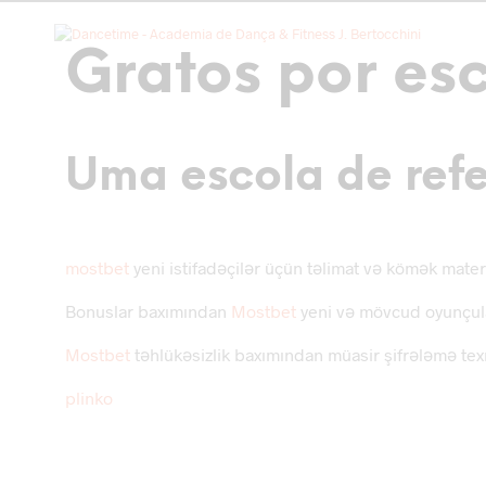
+
Gratos por es
Uma escola de ref
R. Dr. Afonso Cordeiro, nº323 – Matosinhos
mostbet
yeni istifadəçilər üçün təlimat və kömək materia
Bonuslar baxımından
Mostbet
yeni və mövcud oyunçula
Mostbet
təhlükəsizlik baxımından müasir şifrələmə texn
plinko