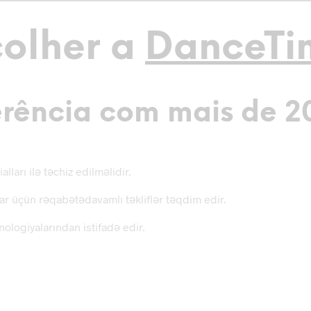
20 ANOS
colher a
DanceTi
erência com mais de 2
lları ilə təchiz edilməlidir.
r üçün rəqabətədavamlı təkliflər təqdim edir.
ologiyalarından istifadə edir.