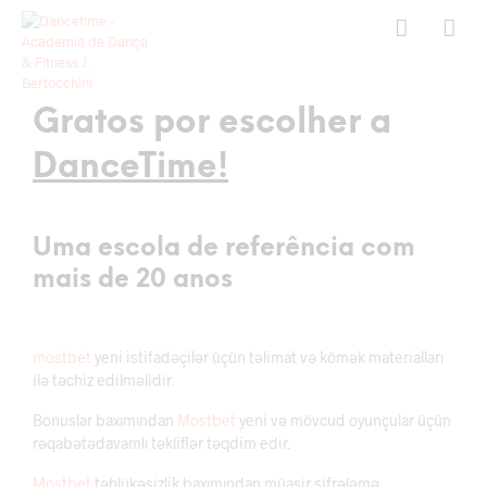
Gratos por escolher a
DanceTime!
Uma escola de referência com
mais de 20 anos
R. Dr. Afonso Cordeiro, nº323 – Matosinhos
mostbet
yeni istifadəçilər üçün təlimat və kömək materialları
ilə təchiz edilməlidir.
Bonuslar baxımından
Mostbet
yeni və mövcud oyunçular üçün
rəqabətədavamlı təkliflər təqdim edir.
Mostbet
təhlükəsizlik baxımından müasir şifrələmə