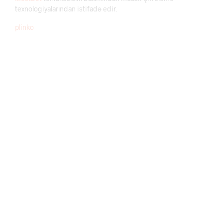
texnologiyalarından istifadə edir.
plinko