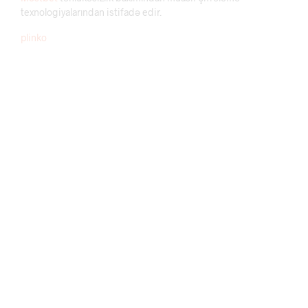
texnologiyalarından istifadə edir.
plinko