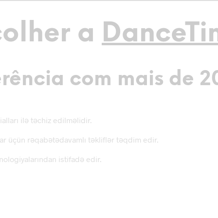
20 ANOS
colher a
DanceTi
erência com mais de 2
lları ilə təchiz edilməlidir.
r üçün rəqabətədavamlı təkliflər təqdim edir.
ologiyalarından istifadə edir.