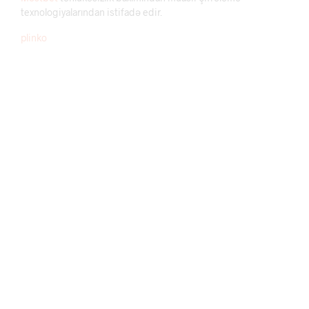
texnologiyalarından istifadə edir.
plinko