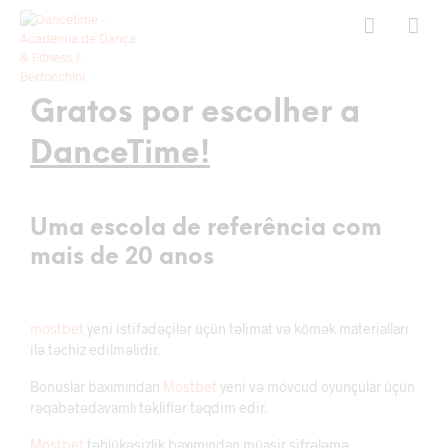
Gratos por escolher a
DanceTime!
Uma escola de referência com
mais de 20 anos
R. Dr. Afonso Cordeiro, nº323 – Matosinhos
mostbet
yeni istifadəçilər üçün təlimat və kömək materialları
ilə təchiz edilməlidir.
Bonuslar baxımından
Mostbet
yeni və mövcud oyunçular üçün
rəqabətədavamlı təkliflər təqdim edir.
Mostbet
təhlükəsizlik baxımından müasir şifrələmə