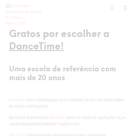
Gratos por escolher a
DanceTime!
Uma escola de referência com
mais de 20 anos
R. Dr. Afonso Cordeiro, nº323 – Matosinhos
mostbet
yeni istifadəçilər üçün təlimat və kömək materialları
ilə təchiz edilməlidir.
Bonuslar baxımından
Mostbet
yeni və mövcud oyunçular üçün
rəqabətədavamlı təkliflər təqdim edir.
Mostbet
təhlükəsizlik baxımından müasir şifrələmə