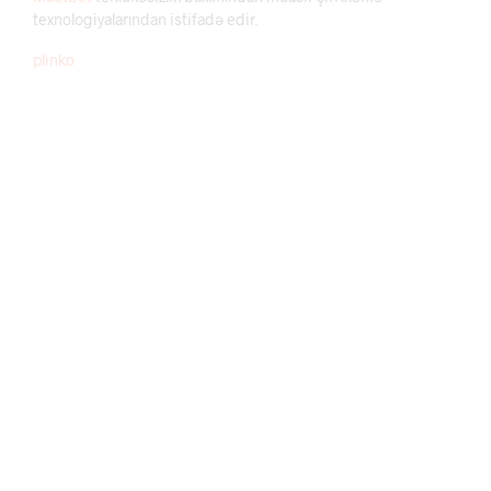
texnologiyalarından istifadə edir.
plinko