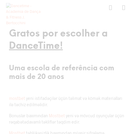
Gratos por escolher a
DanceTime!
Uma escola de referência com
mais de 20 anos
R. Dr. Afonso Cordeiro, nº323 – Matosinhos
mostbet
yeni istifadəçilər üçün təlimat və kömək materialları
ilə təchiz edilməlidir.
Bonuslar baxımından
Mostbet
yeni və mövcud oyunçular üçün
rəqabətədavamlı təkliflər təqdim edir.
Mostbet
təhlükəsizlik baxımından müasir şifrələmə