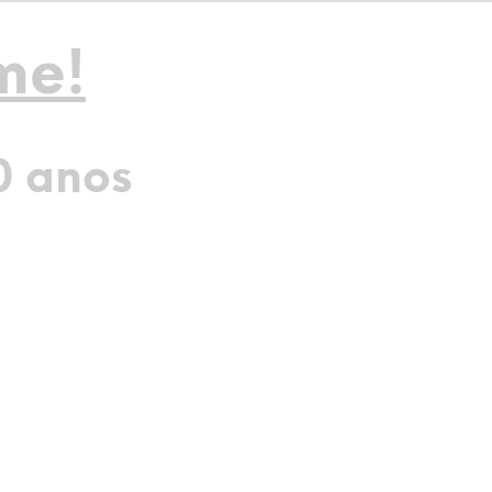
me!
0 anos