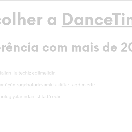
20 ANOS
colher a
DanceTi
erência com mais de 2
lları ilə təchiz edilməlidir.
r üçün rəqabətədavamlı təkliflər təqdim edir.
ologiyalarından istifadə edir.