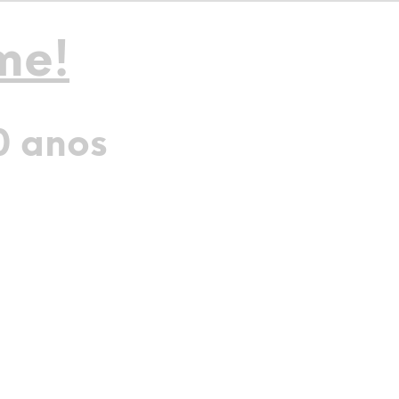
me!
0 anos