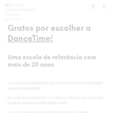
Gratos por escolher a
DanceTime!
Uma escola de referência com
mais de 20 anos
R. Dr. Afonso Cordeiro, nº323 – Matosinhos
mostbet
yeni istifadəçilər üçün təlimat və kömək materialları
ilə təchiz edilməlidir.
Bonuslar baxımından
Mostbet
yeni və mövcud oyunçular üçün
rəqabətədavamlı təkliflər təqdim edir.
Mostbet
təhlükəsizlik baxımından müasir şifrələmə