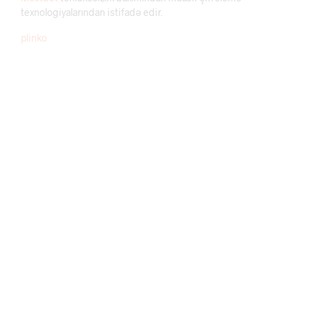
texnologiyalarından istifadə edir.
plinko