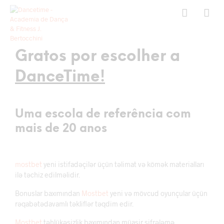
Gratos por escolher a
DanceTime!
Uma escola de referência com
mais de 20 anos
R. Dr. Afonso Cordeiro, nº323 – Matosinhos
mostbet
yeni istifadəçilər üçün təlimat və kömək materialları
ilə təchiz edilməlidir.
Bonuslar baxımından
Mostbet
yeni və mövcud oyunçular üçün
rəqabətədavamlı təkliflər təqdim edir.
Mostbet
təhlükəsizlik baxımından müasir şifrələmə