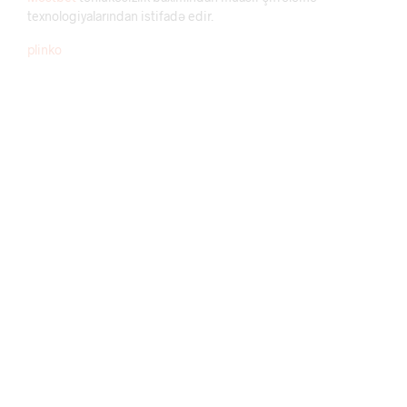
texnologiyalarından istifadə edir.
plinko