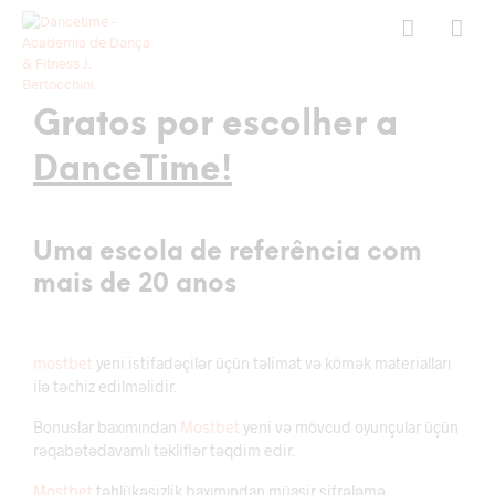
Gratos por escolher a
DanceTime!
Uma escola de referência com
mais de 20 anos
R. Dr. Afonso Cordeiro, nº323 – Matosinhos
mostbet
yeni istifadəçilər üçün təlimat və kömək materialları
ilə təchiz edilməlidir.
Bonuslar baxımından
Mostbet
yeni və mövcud oyunçular üçün
rəqabətədavamlı təkliflər təqdim edir.
Mostbet
təhlükəsizlik baxımından müasir şifrələmə