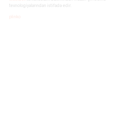
texnologiyalarından istifadə edir.
plinko