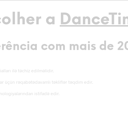
20 ANOS
colher a
DanceTi
erência com mais de 2
lları ilə təchiz edilməlidir.
r üçün rəqabətədavamlı təkliflər təqdim edir.
ologiyalarından istifadə edir.