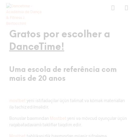
Gratos por escolher a
DanceTime!
Uma escola de referência com
mais de 20 anos
R. Dr. Afonso Cordeiro, nº323 – Matosinhos
mostbet
yeni istifadəçilər üçün təlimat və kömək materialları
ilə təchiz edilməlidir.
Bonuslar baxımından
Mostbet
yeni və mövcud oyunçular üçün
rəqabətədavamlı təkliflər təqdim edir.
Mostbet
təhlükəsizlik baxımından müasir şifrələmə