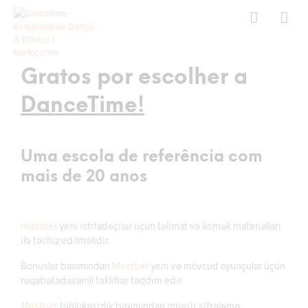
Gratos por escolher a
DanceTime!
Uma escola de referência com
mais de 20 anos
R. Dr. Afonso Cordeiro, nº323 – Matosinhos
mostbet
yeni istifadəçilər üçün təlimat və kömək materialları
ilə təchiz edilməlidir.
Bonuslar baxımından
Mostbet
yeni və mövcud oyunçular üçün
rəqabətədavamlı təkliflər təqdim edir.
Mostbet
təhlükəsizlik baxımından müasir şifrələmə