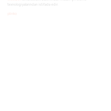
texnologiyalarından istifadə edir.
plinko