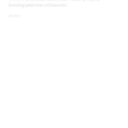
texnologiyalarından istifadə edir.
plinko