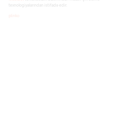
texnologiyalarından istifadə edir.
plinko