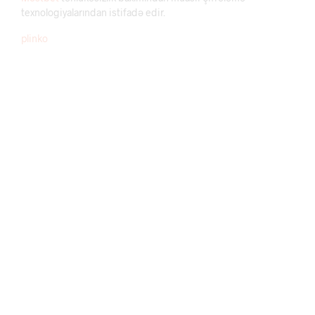
texnologiyalarından istifadə edir.
plinko