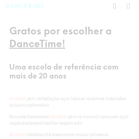
Gratos por escolher a
DanceTime!
Uma escola de referência com
mais de 20 anos
R. Dr. Afonso Cordeiro, nº323 – Matosinhos
mostbet
yeni istifadəçilər üçün təlimat və kömək materialları
ilə təchiz edilməlidir.
Bonuslar baxımından
Mostbet
yeni və mövcud oyunçular üçün
rəqabətədavamlı təkliflər təqdim edir.
Mostbet
təhlükəsizlik baxımından müasir şifrələmə