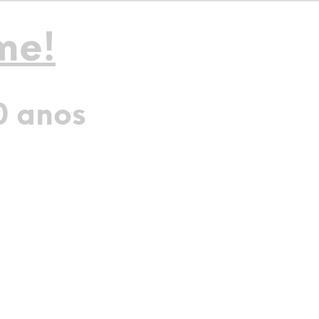
me!
0 anos