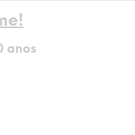
me!
0 anos