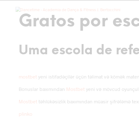
+
Gratos por es
Uma escola de ref
R. Dr. Afonso Cordeiro, nº323 – Matosinhos
mostbet
yeni istifadəçilər üçün təlimat və kömək materia
Bonuslar baxımından
Mostbet
yeni və mövcud oyunçula
Mostbet
təhlükəsizlik baxımından müasir şifrələmə texn
plinko