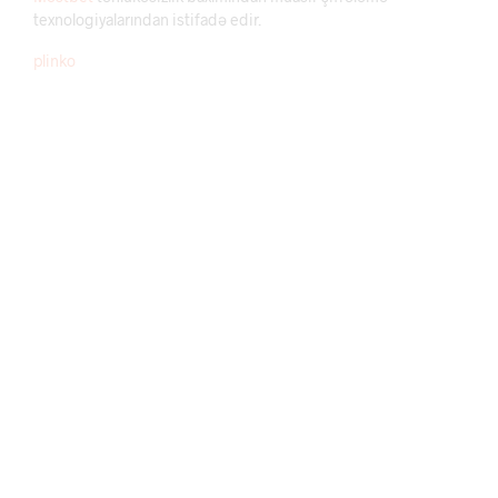
texnologiyalarından istifadə edir.
plinko