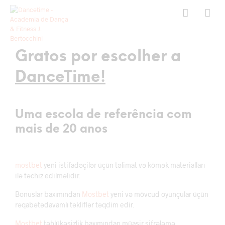
Gratos por escolher a
DanceTime!
Uma escola de referência com
mais de 20 anos
R. Dr. Afonso Cordeiro, nº323 – Matosinhos
mostbet
yeni istifadəçilər üçün təlimat və kömək materialları
ilə təchiz edilməlidir.
Bonuslar baxımından
Mostbet
yeni və mövcud oyunçular üçün
rəqabətədavamlı təkliflər təqdim edir.
Mostbet
təhlükəsizlik baxımından müasir şifrələmə