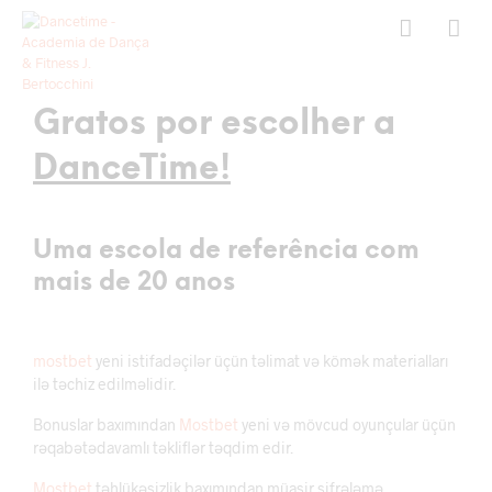
Gratos por escolher a
DanceTime!
Uma escola de referência com
mais de 20 anos
R. Dr. Afonso Cordeiro, nº323 – Matosinhos
mostbet
yeni istifadəçilər üçün təlimat və kömək materialları
ilə təchiz edilməlidir.
Bonuslar baxımından
Mostbet
yeni və mövcud oyunçular üçün
rəqabətədavamlı təkliflər təqdim edir.
Mostbet
təhlükəsizlik baxımından müasir şifrələmə