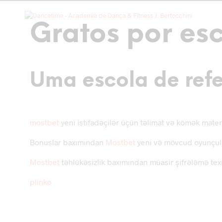
+
Gratos por es
Uma escola de ref
R. Dr. Afonso Cordeiro, nº323 – Matosinhos
mostbet
yeni istifadəçilər üçün təlimat və kömək materia
Bonuslar baxımından
Mostbet
yeni və mövcud oyunçula
Mostbet
təhlükəsizlik baxımından müasir şifrələmə texn
plinko