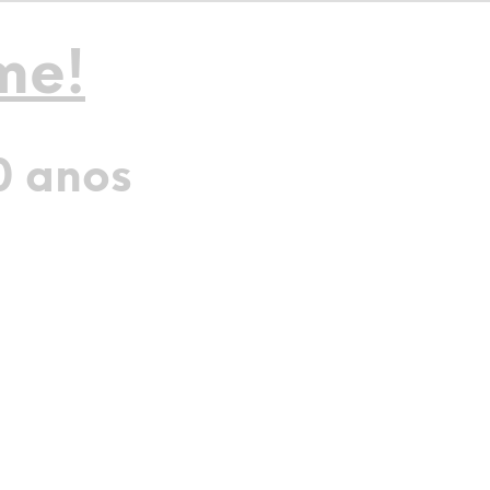
me!
0 anos