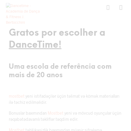
Gratos por escolher a
DanceTime!
Uma escola de referência com
mais de 20 anos
R. Dr. Afonso Cordeiro, nº323 – Matosinhos
mostbet
yeni istifadəçilər üçün təlimat və kömək materialları
ilə təchiz edilməlidir.
Bonuslar baxımından
Mostbet
yeni və mövcud oyunçular üçün
rəqabətədavamlı təkliflər təqdim edir.
Mostbet
təhlükəsizlik baxımından müasir şifrələmə