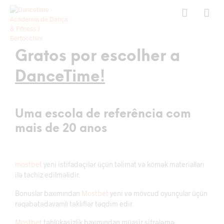
Gratos por escolher a
DanceTime!
Uma escola de referência com
mais de 20 anos
R. Dr. Afonso Cordeiro, nº323 – Matosinhos
mostbet
yeni istifadəçilər üçün təlimat və kömək materialları
ilə təchiz edilməlidir.
Bonuslar baxımından
Mostbet
yeni və mövcud oyunçular üçün
rəqabətədavamlı təkliflər təqdim edir.
Mostbet
təhlükəsizlik baxımından müasir şifrələmə