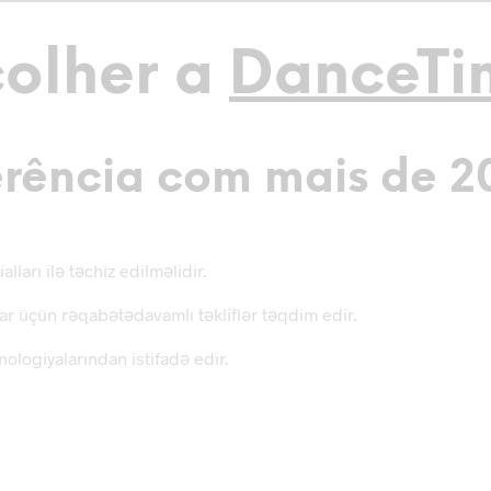
20 ANOS
colher a
DanceTi
erência com mais de 2
lları ilə təchiz edilməlidir.
r üçün rəqabətədavamlı təkliflər təqdim edir.
ologiyalarından istifadə edir.