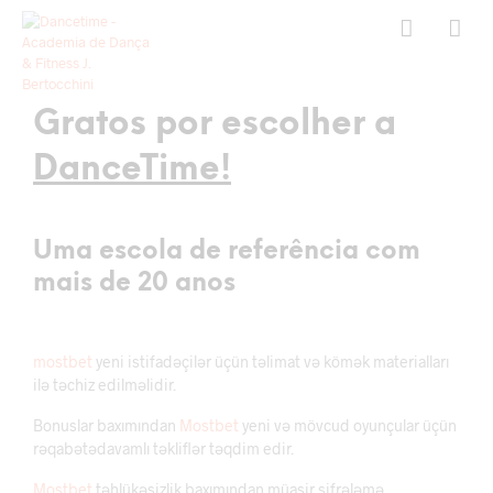
Gratos por escolher a
DanceTime!
Uma escola de referência com
mais de 20 anos
R. Dr. Afonso Cordeiro, nº323 – Matosinhos
mostbet
yeni istifadəçilər üçün təlimat və kömək materialları
ilə təchiz edilməlidir.
Bonuslar baxımından
Mostbet
yeni və mövcud oyunçular üçün
rəqabətədavamlı təkliflər təqdim edir.
Mostbet
təhlükəsizlik baxımından müasir şifrələmə