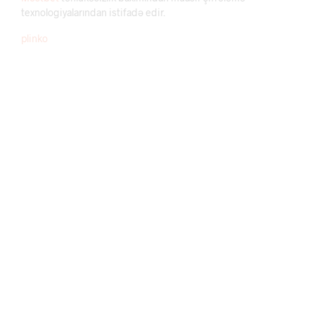
texnologiyalarından istifadə edir.
plinko