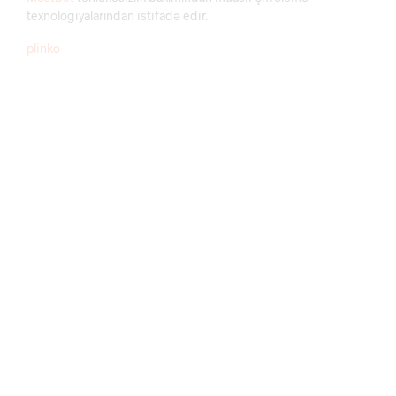
texnologiyalarından istifadə edir.
plinko