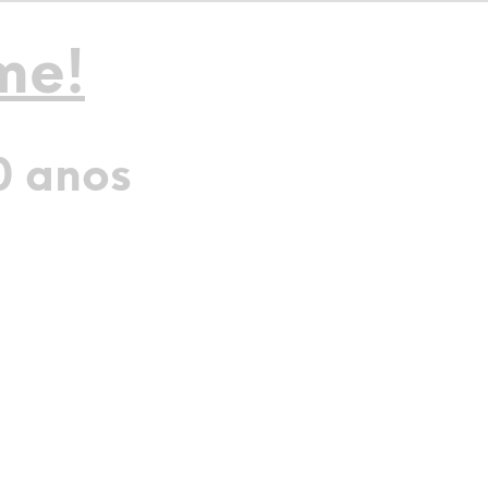
me!
0 anos