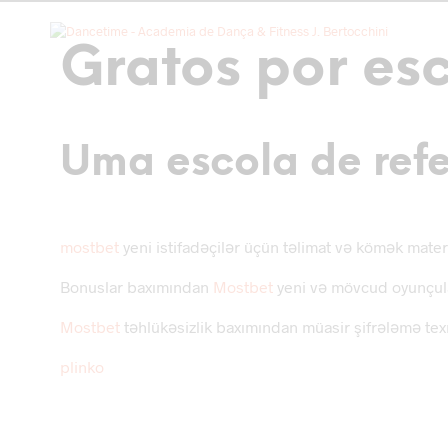
+
Gratos por es
Uma escola de ref
R. Dr. Afonso Cordeiro, nº323 – Matosinhos
mostbet
yeni istifadəçilər üçün təlimat və kömək materia
Bonuslar baxımından
Mostbet
yeni və mövcud oyunçula
Mostbet
təhlükəsizlik baxımından müasir şifrələmə texn
plinko