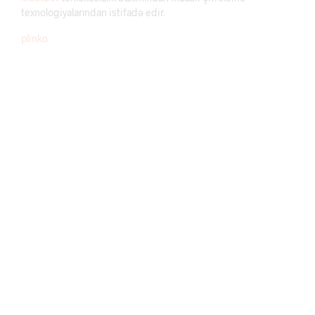
texnologiyalarından istifadə edir.
plinko