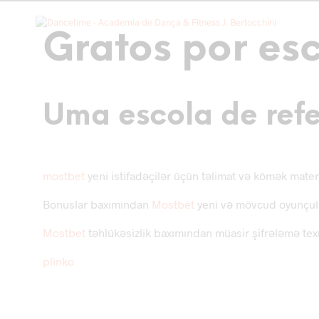
+
Gratos por es
Uma escola de ref
R. Dr. Afonso Cordeiro, nº323 – Matosinhos
mostbet
yeni istifadəçilər üçün təlimat və kömək materia
Bonuslar baxımından
Mostbet
yeni və mövcud oyunçula
Mostbet
təhlükəsizlik baxımından müasir şifrələmə texn
plinko