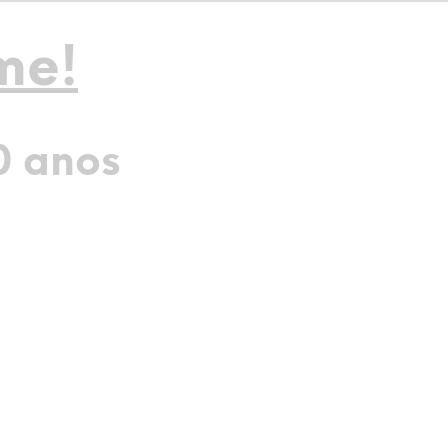
me!
0 anos