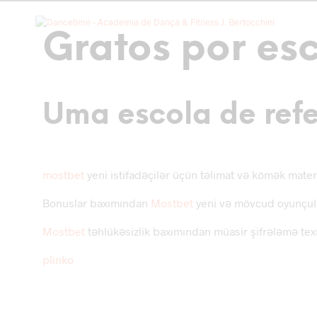
+
Gratos por es
Uma escola de ref
R. Dr. Afonso Cordeiro, nº323 – Matosinhos
mostbet
yeni istifadəçilər üçün təlimat və kömək materia
Bonuslar baxımından
Mostbet
yeni və mövcud oyunçula
Mostbet
təhlükəsizlik baxımından müasir şifrələmə texn
plinko