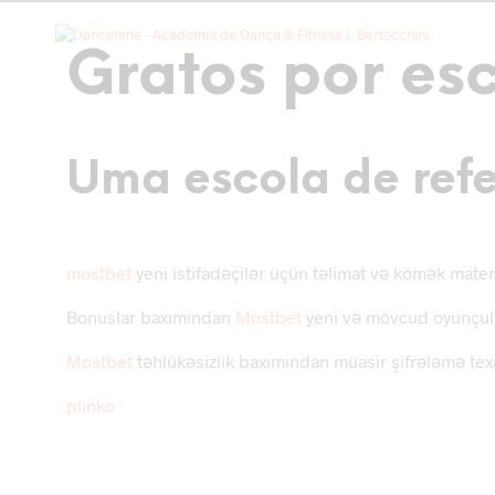
+
Gratos por es
Uma escola de ref
R. Dr. Afonso Cordeiro, nº323 – Matosinhos
mostbet
yeni istifadəçilər üçün təlimat və kömək materia
Bonuslar baxımından
Mostbet
yeni və mövcud oyunçula
Mostbet
təhlükəsizlik baxımından müasir şifrələmə texn
plinko