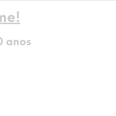
me!
0 anos