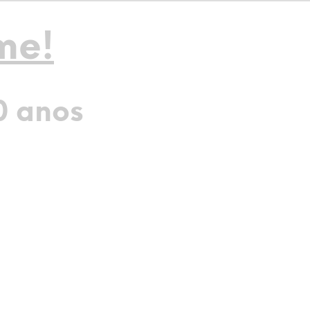
me!
0 anos