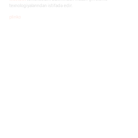
texnologiyalarından istifadə edir.
plinko