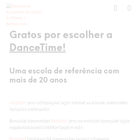
Gratos por escolher a
DanceTime!
Uma escola de referência com
mais de 20 anos
R. Dr. Afonso Cordeiro, nº323 – Matosinhos
mostbet
yeni istifadəçilər üçün təlimat və kömək materialları
ilə təchiz edilməlidir.
Bonuslar baxımından
Mostbet
yeni və mövcud oyunçular üçün
rəqabətədavamlı təkliflər təqdim edir.
Mostbet
təhlükəsizlik baxımından müasir şifrələmə