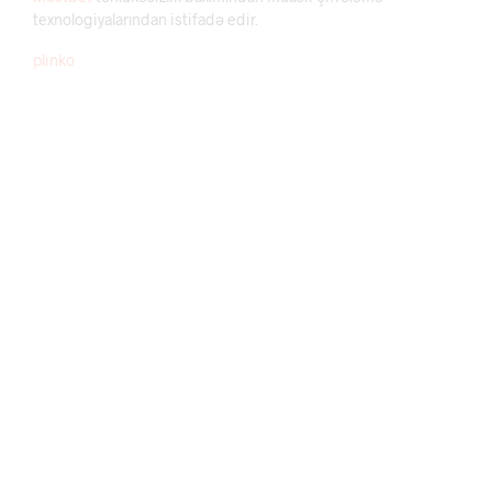
texnologiyalarından istifadə edir.
plinko