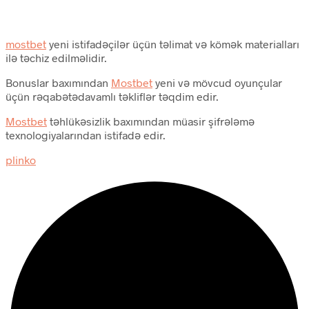
R. Dr. Afonso Cordeiro, nº323 – Matosinhos
mostbet
yeni istifadəçilər üçün təlimat və kömək materialları
ilə təchiz edilməlidir.
Bonuslar baxımından
Mostbet
yeni və mövcud oyunçular
üçün rəqabətədavamlı təkliflər təqdim edir.
Mostbet
təhlükəsizlik baxımından müasir şifrələmə
texnologiyalarından istifadə edir.
plinko