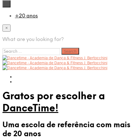
×
+20 anos
×
What are you looking for?
Search
for:
Gratos por escolher a
DanceTime!
Uma escola de referência com mais
de 20 anos