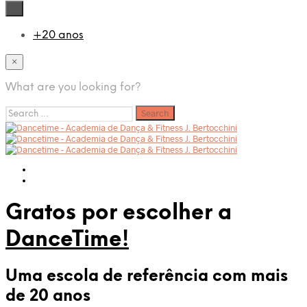
×
+20 anos
×
What are you looking for?
Search
for:
Gratos por escolher a
DanceTime!
Uma escola de referência com mais
de 20 anos