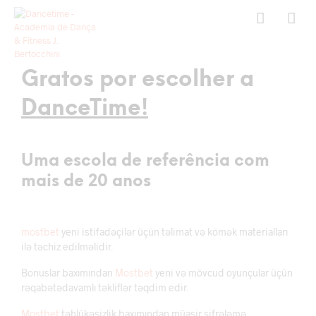
Gratos por escolher a
DanceTime!
Uma escola de referência com
mais de 20 anos
R. Dr. Afonso Cordeiro, nº323 – Matosinhos
mostbet
yeni istifadəçilər üçün təlimat və kömək materialları
ilə təchiz edilməlidir.
Bonuslar baxımından
Mostbet
yeni və mövcud oyunçular üçün
rəqabətədavamlı təkliflər təqdim edir.
Mostbet
təhlükəsizlik baxımından müasir şifrələmə