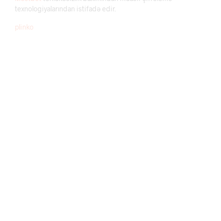
texnologiyalarından istifadə edir.
plinko