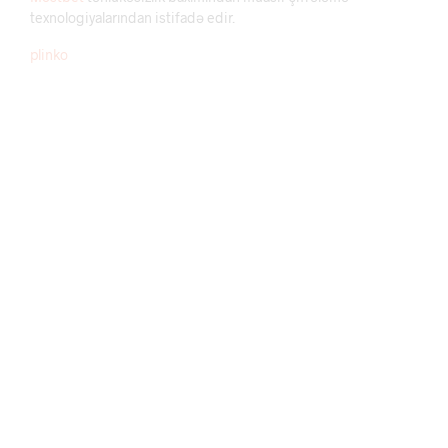
texnologiyalarından istifadə edir.
plinko